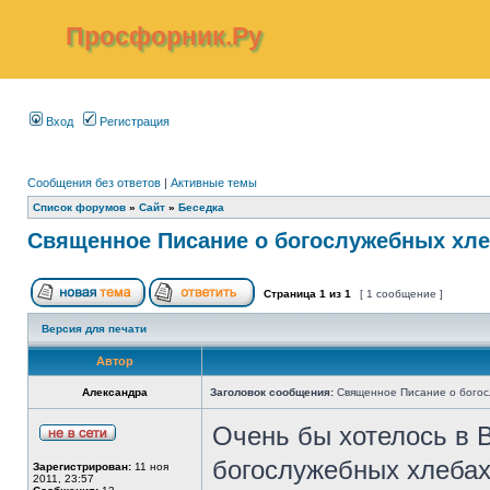
Просфорник.Ру
Вход
Регистрация
Сообщения без ответов
|
Активные темы
Список форумов
»
Сайт
»
Беседка
Священное Писание о богослужебных хле
Страница
1
из
1
[ 1 сообщение ]
Версия для печати
Автор
Александра
Заголовок сообщения:
Священное Писание о богос
Очень бы хотелось в В
богослужебных хлебах
Зарегистрирован:
11 ноя
2011, 23:57