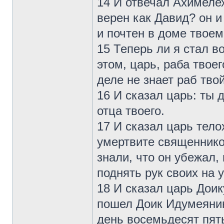
14 И отвечал Ахимелех
верен как Давид? он и
и почтен в доме твоем
15 Теперь ли я стал в
этом, царь, раба твое
деле не знает раб твой
16 И сказал царь: ты 
отца твоего.
17 И сказал царь тело
умертвите священников
знали, что он убежал,
поднять рук своих на 
18 И сказал царь Доик
пошел Доик Идумеянин
день восемьдесят пят