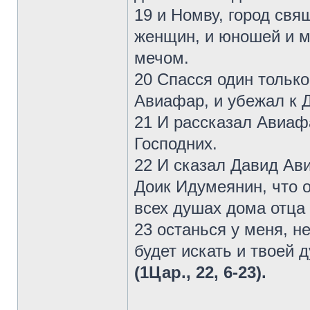
19 и Номву, город свя
женщин, и юношей и м
мечом.
20 Спасся один только
Авиафар, и убежал к 
21 И рассказал Авиаф
Господних.
22 И сказал Давид Ави
Доик Идумеянин, что о
всех душах дома отца 
23 останься у меня, н
будет искать и твоей 
(1Цар., 22, 6-23).