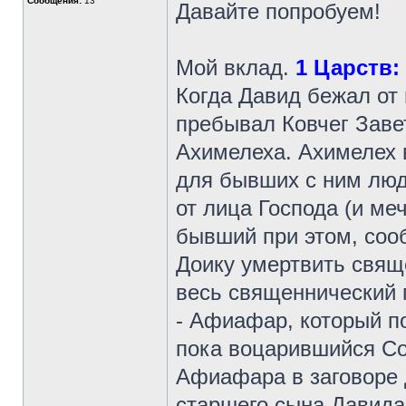
Сообщения:
13
Давайте попробуем!
Мой вклад.
1 Царств: 2
Когда Давид бежал от 
пребывал Ковчег Заве
Ахимелеха. Ахимелех 
для бывших с ним люд
от лица Господа (и ме
бывший при этом, соо
Доику умертвить свящ
весь священнический 
- Афиафар, который п
пока воцарившийся Со
Афиафара в заговоре 
старшего сына Давида