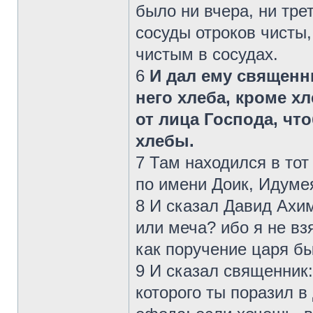
было ни вчера, ни тре
сосуды отроков чисты,
чистым в сосудах.
6
И дал ему священн
него хлеба, кроме х
от лица Господа, чт
хлебы.
7 Там находился в тот
по имени Доик, Идуме
8 И сказал Давид Ахим
или меча? ибо я не вз
как поручение царя б
9 И сказал священник
которого ты поразил в