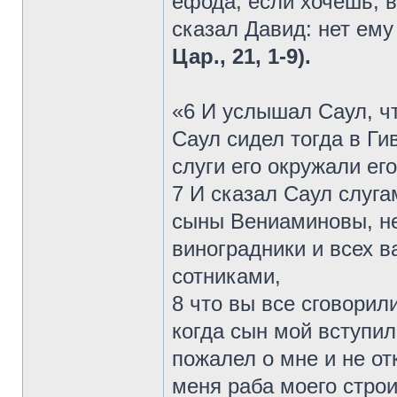
ефода; если хочешь, во
сказал Давид: нет ему
Цар., 21, 1-9).
«6 И услышал Саул, ч
Саул сидел тогда в Гив
слуги его окружали его
7 И сказал Саул слуга
сыны Вениаминовы, не
виноградники и всех 
сотниками,
8 что вы все сговорил
когда сын мой вступил
пожалел о мне и не от
меня раба моего строи