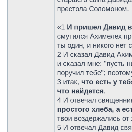
престола Соломоном.
«1
И пришел Давид в
смутился Ахимелех пр
ты один, и никого нет 
2 И сказал Давид Ахи
и сказал мне: "пусть н
поручил тебе"; поэтом
3 итак,
что есть у те
что найдется
.
4 И отвечал священник
простого хлеба, а е
твои воздержались от 
5 И отвечал Давид свя