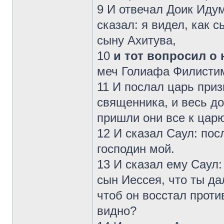
9 И отвечал Доик Иду
сказал: я видел, как 
сыну Ахитува,
10
и тот вопросил о
меч Голиафа Филистим
11 И послал царь приз
священника, и весь до
пришли они все к царю
12 И сказал Саул: посл
господин мой.
13 И сказал ему Саул:
сын Иессея, что ты да
чтоб он восстал проти
видно?