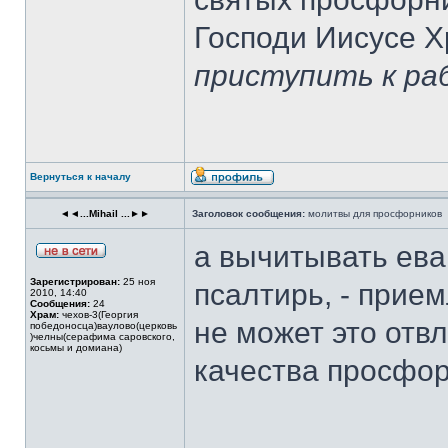
Господи Иисусе Х
приступить к ра
Вернуться к началу
◄◄...Mihail ...►►
Заголовок сообщения:
молитвы для просфорников
а вычитывать ева
Зарегистрирован:
25 ноя
псалтирь, - прие
2010, 14:40
Сообщения:
24
Храм:
чехов-3(Георгия
не может это отв
победоносца)ваулово(церковь
)челны(серафима саровского,
косьмы и домиана)
качества просфо