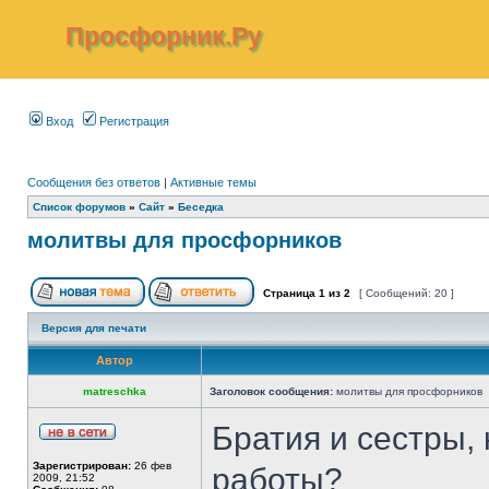
Просфорник.Ру
Вход
Регистрация
Сообщения без ответов
|
Активные темы
Список форумов
»
Сайт
»
Беседка
молитвы для просфорников
Страница
1
из
2
[ Сообщений: 20 ]
Версия для печати
Автор
matreschka
Заголовок сообщения:
молитвы для просфорников
Братия и сестры,
Зарегистрирован:
26 фев
работы?
2009, 21:52