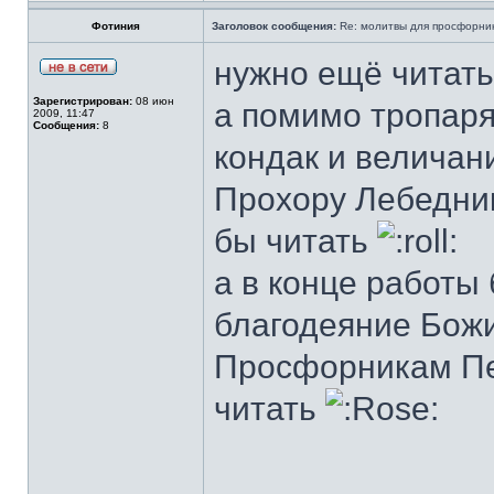
Фотиния
Заголовок сообщения:
Re: молитвы для просфорни
нужно ещё читать
Зарегистрирован:
08 июн
а помимо тропаря
2009, 11:47
Сообщения:
8
кондак и величани
Прохору Лебедник
бы читать
а в конце работы
благодеяние Божи
Просфорникам Пе
читать