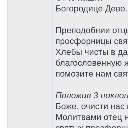
Богородице Дев
Преподобнии отц
просфорницы свя
Хлебы чисты в да
благословенную ж
помозите нам св
Положив 3 покло
Боже, очисти нас
Молитвами отец 
святых просфорн