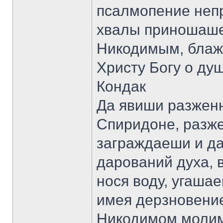
псалмопение непр
хвалы приношаше
Никодимым, блаж
Христу Богу о ду
Кондак
Да явиши разженн
Спиридоне, разж
заграждаеши и да
дарований духа, 
нося воду, угаша
имея дерзновение
Никодимом молимс