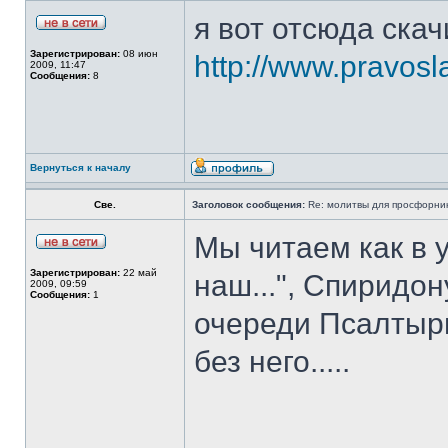
я вот отсюда ска
Зарегистрирован:
08 июн
http://www.pravosl
2009, 11:47
Сообщения:
8
Вернуться к началу
Све.
Заголовок сообщения:
Re: молитвы для просфорни
Мы читаем как в 
Зарегистрирован:
22 май
наш...", Спиридо
2009, 09:59
Сообщения:
1
очереди Псалтырь
без него.....