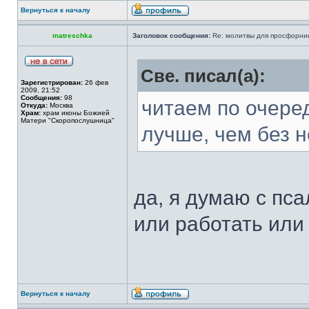
Вернуться к началу
matreschka
Заголовок сообщения:
Re: молитвы для просфорни
Све. писал(а):
Зарегистрирован:
26 фев
2009, 21:52
Сообщения:
98
читаем по очере
Откуда:
Москва
Храм:
храм иконы Божией
Матери "Скоропослушница"
лучше, чем без нег
да, я думаю с пса
или работать или 
Вернуться к началу