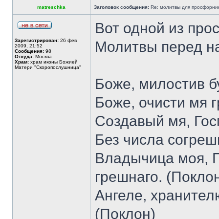
matreschka
Заголовок сообщения:
Re: молитвы для просфорни
Вот одной из про
Зарегистрирован:
26 фев
Молитвы перед н
2009, 21:52
Сообщения:
98
Откуда:
Москва
Храм:
храм иконы Божией
Матери "Скоропослушница"
Боже, милостив б
Боже, очисти мя 
Создавый мя, Гос
Без числа согреши
Владычица моя, П
грешнаго. (Покло
Ангеле, хранителю
(Поклон)