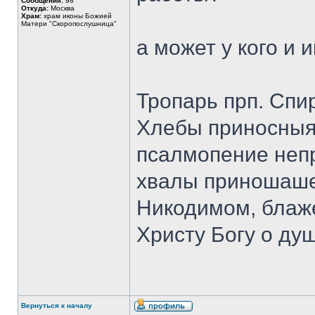
Сообщения:
98
Откуда:
Москва
Храм:
храм иконы Божией
Матери "Скоропослушница"
а может у кого и 
Тропарь прп. Спи
Хлебы приносныя 
псалмопение непр
хвалы приношаше 
Никодимом, блаже
Христу Богу о ду
Вернуться к началу