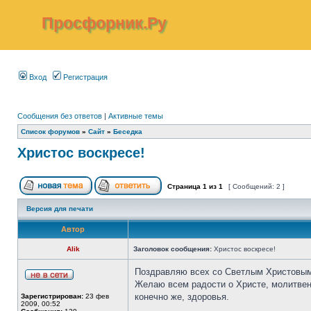
Просфорник.Ру
Вход
Регистрация
Сообщения без ответов
|
Активные темы
Список форумов
»
Сайт
»
Беседка
Христос воскресе!
Страница
1
из
1
[ Сообщений: 2 ]
Версия для печати
Автор
Alik
Заголовок сообщения:
Христос воскресе!
Поздравляю всех со Светлым Христовым
Желаю всем радости о Христе, молитвен
конечно же, здоровья.
Зарегистрирован:
23 фев
2009, 00:52