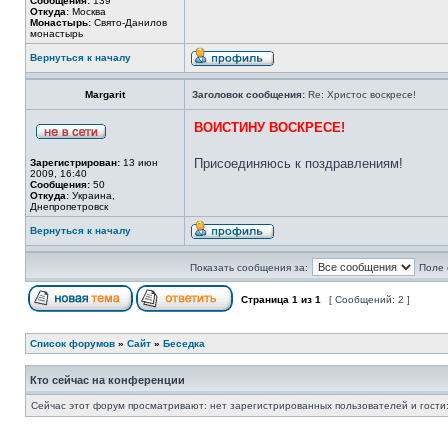
Сообщения:
139
Откуда:
Москва
Монастырь:
Свято-Данилов
монастырь
Вернуться к началу
Margarit
Заголовок сообщения:
Re: Христос воскресе!
ВОИСТИНУ ВОСКРЕСЕ!
Присоединяюсь к поздравлениям!
Зарегистрирован:
13 июн
2009, 16:40
Сообщения:
50
Откуда:
Украина,
Днепропетровск
Вернуться к началу
Показать сообщения за:
Поле 
Страница
1
из
1
[ Сообщений: 2 ]
Список форумов
»
Сайт
»
Беседка
Кто сейчас на конференции
Сейчас этот форум просматривают: нет зарегистрированных пользователей и гости: