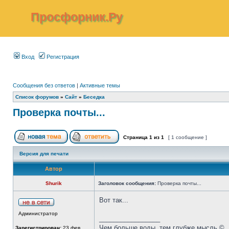
Просфорник.Ру
Вход
Регистрация
Сообщения без ответов
|
Активные темы
Список форумов
»
Сайт
»
Беседка
Проверка почты...
Страница
1
из
1
[ 1 сообщение ]
Версия для печати
Автор
Shurik
Заголовок сообщения:
Проверка почты...
Вот так...
Администратор
_________________
Чем больше воды, тем глубже мысль ©
Зарегистрирован:
23 фев