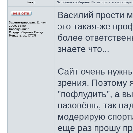
fsvsp
Заголовок сообщения:
Re: авторитеты в просфорн
Василий прости ме
Зарегистрирован:
11 июн
это такая-же проф
2009, 16:50
Сообщения:
5
Откуда:
Сергиев Посад
более ответственн
Монастырь:
СТСЛ
знаете что...
Сайт очень нужны
зрения. Поэтому 
"пофлудить", а в
назовёшь, так над
модерирую спорти
еще раз прошу п