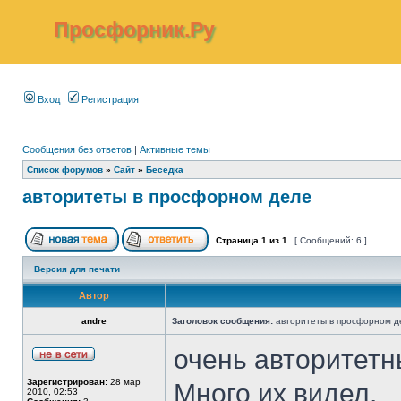
Просфорник.Ру
Вход
Регистрация
Сообщения без ответов
|
Активные темы
Список форумов
»
Сайт
»
Беседка
авторитеты в просфорном деле
Страница
1
из
1
[ Сообщений: 6 ]
Версия для печати
Автор
andre
Заголовок сообщения:
авторитеты в просфорном д
очень авторитет
Зарегистрирован:
28 мар
Много их видел.
2010, 02:53