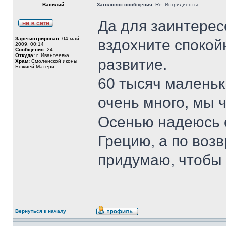
Василий
Заголовок сообщения:
Re: Ингридиенты
Да для заинтерес
Зарегистрирован:
04 май
вздохните спокойн
2009, 00:14
Сообщения:
24
Откуда:
г. Ивантеевка
развитие.
Храм:
Смоленской иконы
Божией Матери
60 тысяч маленьки
очень много, мы 
Осенью надеюсь с
Грецию, а по воз
придумаю, чтобы
Вернуться к началу