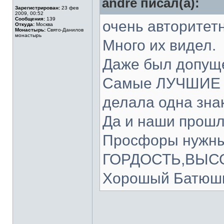
andre писал(а):
Зарегистрирован:
23 фев
2009, 00:52
Сообщения:
139
очень авторитет
Откуда:
Москва
Монастырь:
Свято-Данилов
монастырь
Много их видел.
Даже был допуще
Самые ЛУЧШИЕ п
делала одна зн
Да и наши прошл
Просфоры нужны,
ГОРДОСТЬ,ВЫС
Хорошый Батюшка