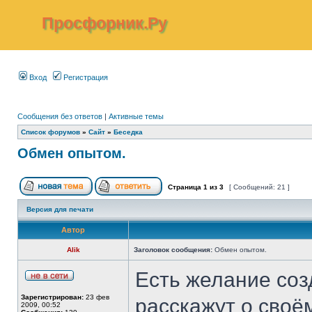
Просфорник.Ру
Вход
Регистрация
Сообщения без ответов
|
Активные темы
Список форумов
»
Сайт
»
Беседка
Обмен опытом.
Страница
1
из
3
[ Сообщений: 21 ]
Версия для печати
Автор
Alik
Заголовок сообщения:
Обмен опытом.
Есть желание созд
Зарегистрирован:
23 фев
расскажут о своё
2009, 00:52