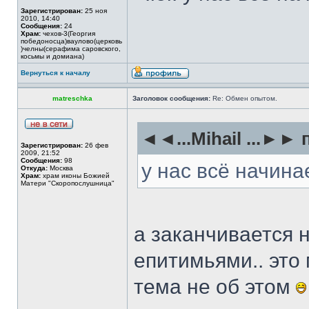
Зарегистрирован:
25 ноя
2010, 14:40
Сообщения:
24
Храм:
чехов-3(Георгия
победоносца)ваулово(церковь
)челны(серафима саровского,
косьмы и домиана)
Вернуться к началу
matreschka
Заголовок сообщения:
Re: Обмен опытом.
◄◄...Mihail ...►► 
Зарегистрирован:
26 фев
2009, 21:52
Сообщения:
98
у нас всё начина
Откуда:
Москва
Храм:
храм иконы Божией
Матери "Скоропослушница"
а заканчивается 
епитимьями.. это
тема не об этом