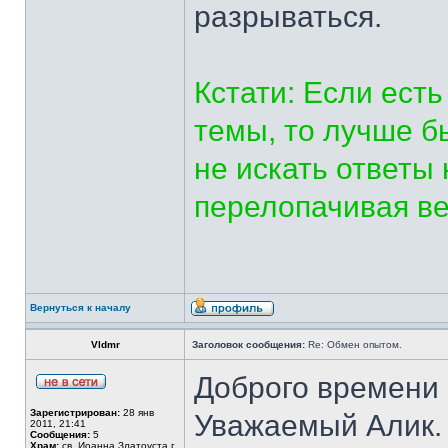
разрываться.
Кстати: Если ест
темы, то лучше б
не искать ответы
перелопачивая в
Вернуться к началу
Vldmr
Заголовок сообщения:
Re: Обмен опытом.
Доброго времени 
Зарегистрирован:
28 янв
Уважаемый Алик. 
2011, 21:41
Сообщения:
5
Храм:
св. Иоанна Златоуста г.