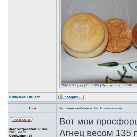
29A11D95.jpeg [ 26.31 КБ | Просмотров: 866582 ]
Вернуться к началу
Anna
Заголовок сообщения:
Re: Обмен опытом.
Вот мои просфоры
Зарегистрирован:
13 ноя
Агнец весом 135 г
2010, 04:36
Сообщения:
18