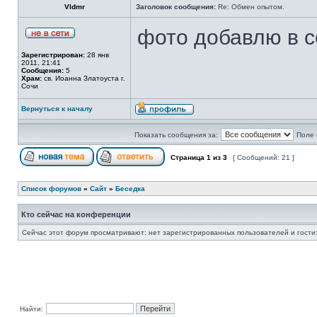
Vldmr
Заголовок сообщения:
Re: Обмен опытом.
фото добавлю в 
Зарегистрирован:
28 янв
2011, 21:41
Сообщения:
5
Храм:
св. Иоанна Златоуста г.
Сочи
Вернуться к началу
Показать сообщения за:
Поле 
Страница
1
из
3
[ Сообщений: 21 ]
Список форумов
»
Сайт
»
Беседка
Кто сейчас на конференции
Сейчас этот форум просматривают: нет зарегистрированных пользователей и гости:
Найти: