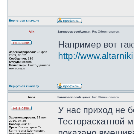
Вернуться к началу
Alik
Заголовок сообщения:
Re: Обмен опытом.
Например вот так
Зарегистрирован:
23 фев
http://www.altarnik
2009, 00:52
Сообщения:
139
Откуда:
Москва
Монастырь:
Свято-Данилов
монастырь
Вернуться к началу
Anna
Заголовок сообщения:
Re: Обмен опытом.
У нас приход не 
Зарегистрирован:
13 ноя
Тестораскатной м
2010, 04:36
Сообщения:
18
Храм:
Глазго: храм Cв
показано вмешива
Кентигерна (Шотландия,
Великобритания)