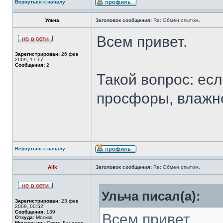
Вернуться к началу
Ульча
Заголовок сообщения:
Re: Обмен опытом.
Всем привет.
Зарегистрирован:
26 фев
2009, 17:17
Сообщения:
2
Такой вопрос: есл
просфоры, влажно
Вернуться к началу
Alik
Заголовок сообщения:
Re: Обмен опытом.
Ульча писал(а):
Зарегистрирован:
23 фев
2009, 00:52
Сообщения:
139
Всем привет.
Откуда:
Москва
Монастырь:
Свято-Данилов