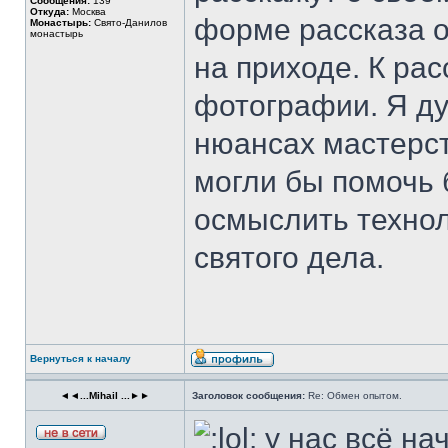
Сообщения:
139
Откуда:
Москва
форме рассказа о
Монастырь:
Свято-Данилов
монастырь
на приходе. К ра
фотографии. Я ду
нюансах мастерст
могли бы помочь 
осмыслить технол
святого дела.
Вернуться к началу
◄◄...Mihail ...►►
Заголовок сообщения:
Re: Обмен опытом.
у нас всё на