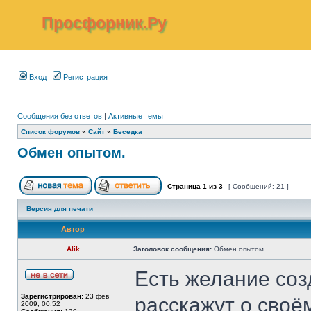
Просфорник.Ру
Вход
Регистрация
Сообщения без ответов
|
Активные темы
Список форумов
»
Сайт
»
Беседка
Обмен опытом.
Страница
1
из
3
[ Сообщений: 21 ]
Версия для печати
Автор
Alik
Заголовок сообщения:
Обмен опытом.
Есть желание созд
Зарегистрирован:
23 фев
расскажут о своё
2009, 00:52