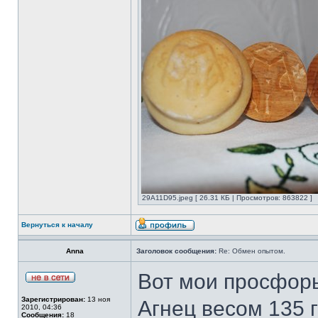
29A11D95.jpeg [ 26.31 КБ | Просмотров: 863822 ]
Вернуться к началу
Anna
Заголовок сообщения:
Re: Обмен опытом.
Вот мои просфоры
Зарегистрирован:
13 ноя
Агнец весом 135 г
2010, 04:36
Сообщения:
18