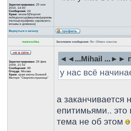
Зарегистрирован:
25 ноя
2010, 14:40
Сообщения:
24
Храм:
чехов-3(Георгия
победоносца)ваулово(церковь
)челны(серафима саровского,
косьмы и домиана)
Вернуться к началу
matreschka
Заголовок сообщения:
Re: Обмен опытом.
◄◄...Mihail ...►► 
Зарегистрирован:
26 фев
2009, 21:52
Сообщения:
98
у нас всё начина
Откуда:
Москва
Храм:
храм иконы Божией
Матери "Скоропослушница"
а заканчивается 
епитимьями.. это
тема не об этом