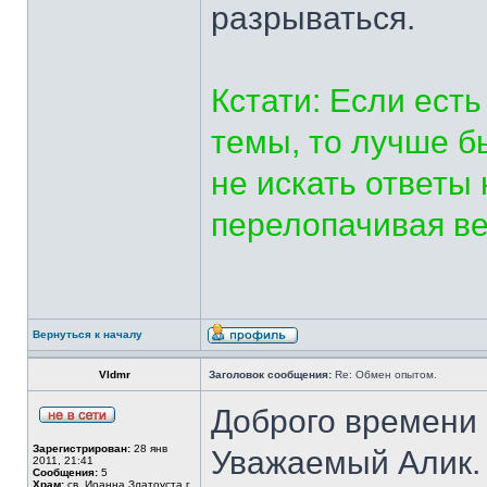
разрываться.
Кстати: Если ест
темы, то лучше б
не искать ответы
перелопачивая в
Вернуться к началу
Vldmr
Заголовок сообщения:
Re: Обмен опытом.
Доброго времени 
Зарегистрирован:
28 янв
Уважаемый Алик. 
2011, 21:41
Сообщения:
5
Храм:
св. Иоанна Златоуста г.