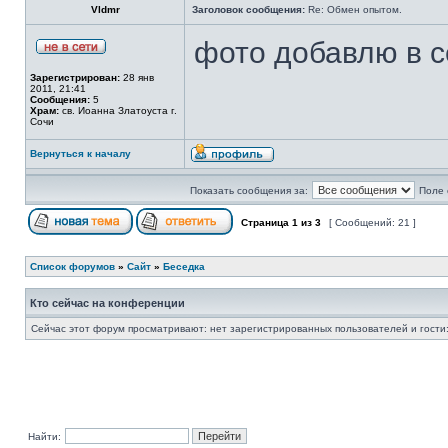
Vldmr
Заголовок сообщения:
Re: Обмен опытом.
фото добавлю в 
Зарегистрирован:
28 янв
2011, 21:41
Сообщения:
5
Храм:
св. Иоанна Златоуста г.
Сочи
Вернуться к началу
Показать сообщения за:
Поле 
Страница
1
из
3
[ Сообщений: 21 ]
Список форумов
»
Сайт
»
Беседка
Кто сейчас на конференции
Сейчас этот форум просматривают: нет зарегистрированных пользователей и гости:
Найти: