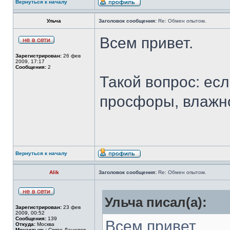
Вернуться к началу
Ульча
Заголовок сообщения:
Re: Обмен опытом.
Всем привет.
Зарегистрирован:
26 фев
2009, 17:17
Сообщения:
2
Такой вопрос: есл
просфоры, влажно
Вернуться к началу
Alik
Заголовок сообщения:
Re: Обмен опытом.
Ульча писал(а):
Зарегистрирован:
23 фев
2009, 00:52
Сообщения:
139
Всем привет.
Откуда:
Москва
Монастырь:
Свято-Данилов