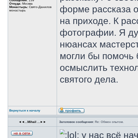
Сообщения:
139
Откуда:
Москва
форме рассказа о
Монастырь:
Свято-Данилов
монастырь
на приходе. К ра
фотографии. Я ду
нюансах мастерст
могли бы помочь 
осмыслить технол
святого дела.
Вернуться к началу
◄◄...Mihail ...►►
Заголовок сообщения:
Re: Обмен опытом.
у нас всё на