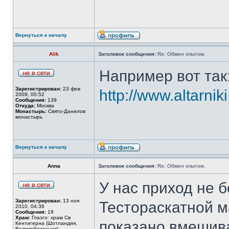
Вернуться к началу
Alik
Заголовок сообщения:
Re: Обмен опытом.
Например вот так
Зарегистрирован:
23 фев
http://www.altarnik
2009, 00:52
Сообщения:
139
Откуда:
Москва
Монастырь:
Свято-Данилов
монастырь
Вернуться к началу
Anna
Заголовок сообщения:
Re: Обмен опытом.
У нас приход не 
Зарегистрирован:
13 ноя
Тестораскатной м
2010, 04:36
Сообщения:
18
Храм:
Глазго: храм Cв
показано вмешива
Кентигерна (Шотландия,
Великобритания)