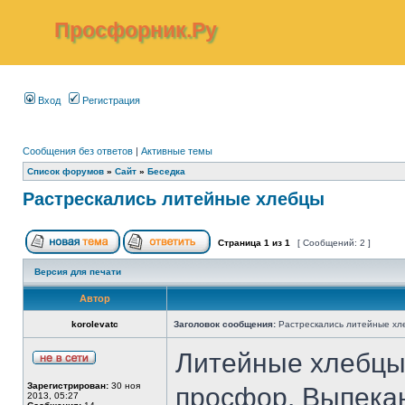
Просфорник.Ру
Вход
Регистрация
Сообщения без ответов
|
Активные темы
Список форумов
»
Сайт
»
Беседка
Растрескались литейные хлебцы
Страница
1
из
1
[ Сообщений: 2 ]
Версия для печати
Автор
korolevatc
Заголовок сообщения:
Растрескались литейные хл
Литейные хлебцы
Зарегистрирован:
30 ноя
просфор. Выпекаю
2013, 05:27