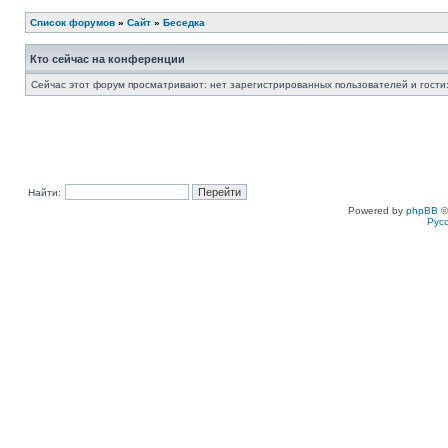
Список форумов
»
Сайт
»
Беседка
Кто сейчас на конференции
Сейчас этот форум просматривают: нет зарегистрированных пользователей и гости:
Найти:
Powered by
phpBB
©
Рус