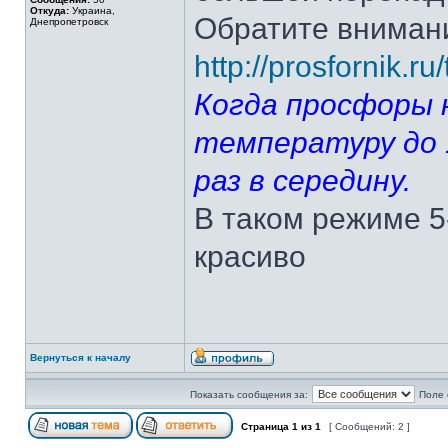
Откуда:
Украина,
Обратите вниман
Днепропетровск
http://prosfornik.r
Когда просфоры 
температуру до 
раз в середину.
В таком режиме 5
красиво
Вернуться к началу
Показать сообщения за:
Поле 
Страница
1
из
1
[ Сообщений: 2 ]