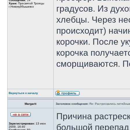
Сообщения:
14
Храм:
Пресвятой Троицы
градусов. Из дух
г.Новокуйбышевск
хлебцы. Через не
происходит) начи
корочки. После ук
корочка получает
сморщиваются. По
Вернуться к началу
Margarit
Заголовок сообщения:
Re: Растрескались литейны
Причина растреск
Зарегистрирован:
13 июн
большой перепад
2009, 16:40
Сообщения:
50