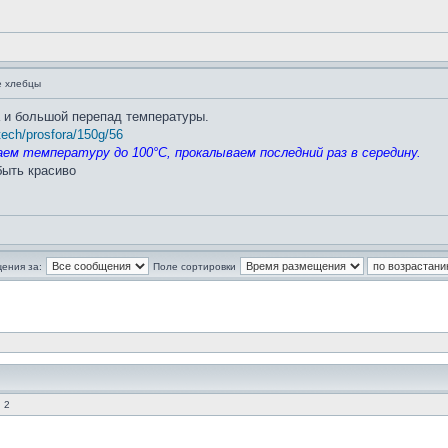
е хлебцы
а и большой перепад температуры.
/tech/prosfora/150g/56
ем температуру до 100°С, прокалываем последний раз в середину.
быть красиво
ения за:
Поле сортировки
 2