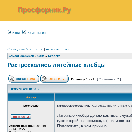
Просфорник.Ру
Вход
Регистрация
Сообщения без ответов
|
Активные темы
Список форумов
»
Сайт
»
Беседка
Растрескались литейные хлебцы
Страница
1
из
1
[ Сообщений: 2 ]
Версия для печати
Автор
korolevatc
Заголовок сообщения:
Растрескались литейные хл
Литейные хлебцы делаю как низы служеб
(уже второй раз происходит) начинается
Подскажите, в чем причина.
Зарегистрирован:
30 ноя
2013, 05:27