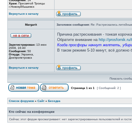
Сообщения:
14
Храм:
Пресвятой Троицы
г.Новокуйбышевск
Вернуться к началу
Margarit
Заголовок сообщения:
Re: Растрескались литейны
Причина растрескивания - тонкая корочк
Обратите внимание на
http://prosfornik.ru
Когда просфоры начнут желтеть, убира
Зарегистрирован:
13 июн
2009, 16:40
В таком режиме 5-10 минут, всё должно 
Сообщения:
50
Откуда:
Украина,
Днепропетровск
Вернуться к началу
Показать сообщ
Страница
1
из
1
[ Сообщений: 2 ]
Список форумов
»
Сайт
»
Беседка
Кто сейчас на конференции
Сейчас этот форум просматривают: нет зарегистрированных пользователей и гости: