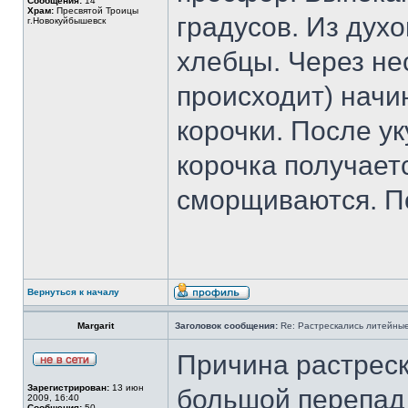
Сообщения:
14
Храм:
Пресвятой Троицы
градусов. Из дух
г.Новокуйбышевск
хлебцы. Через не
происходит) начи
корочки. После ук
корочка получает
сморщиваются. По
Вернуться к началу
Margarit
Заголовок сообщения:
Re: Растрескались литейны
Причина растреск
Зарегистрирован:
13 июн
большой перепад
2009, 16:40
Сообщения:
50