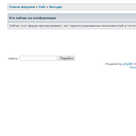
Список форумов
»
Сайт
»
Беседка
Кто сейчас на конференции
Сейчас этот форум просматривают: нет зарегистрированных пользователей и гости:
Найти:
Powered by
phpBB
©
Рус