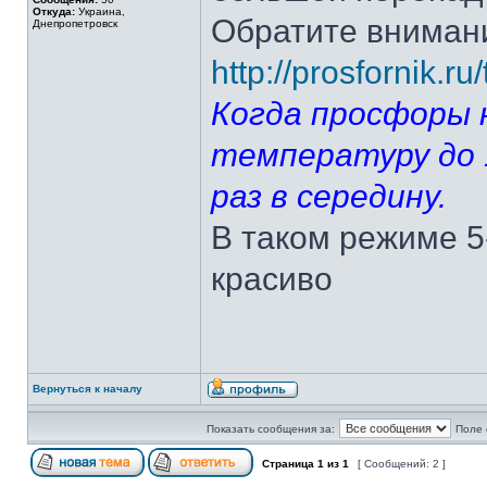
Откуда:
Украина,
Обратите вниман
Днепропетровск
http://prosfornik.r
Когда просфоры 
температуру до 
раз в середину.
В таком режиме 5
красиво
Вернуться к началу
Показать сообщения за:
Поле 
Страница
1
из
1
[ Сообщений: 2 ]