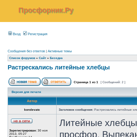
Просфорник.Ру
Вход
Регистрация
Сообщения без ответов
|
Активные темы
Список форумов
»
Сайт
»
Беседка
Растрескались литейные хлебцы
Страница
1
из
1
[ Сообщений: 2 ]
Версия для печати
Автор
korolevatc
Заголовок сообщения:
Растрескались литейные хл
Литейные хлебцы
Зарегистрирован:
30 ноя
просфор. Выпекаю
2013, 05:27