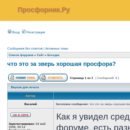
Просфорник.Ру
Вход
Регистрация
Сообщения без ответов
|
Активные темы
Список форумов
»
Сайт
»
Беседка
что это за зверь хорошая просфора?
Страница
1
из
1
[ Сообщений: 8 ]
Версия для печати
Автор
Василий
Заголовок сообщения:
что это за зверь хорошая п
Как я увидел сре
Зарегистрирован:
04 май
форуме, есть ра
2009, 00:14