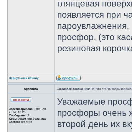
глянцевая поверх
появляется при ч
пароувлажнения,
просфор, (это кас
резиновая корочка
Вернуться к началу
Agdenuza
Заголовок сообщения:
Re: что это за зверь хорош
Уважаемые просф
Зарегистрирован:
09 ноя
просфоры очень ж
2014, 12:23
Сообщения:
2
Храм:
Храм при больнице
второй день их в
Святого Георгия