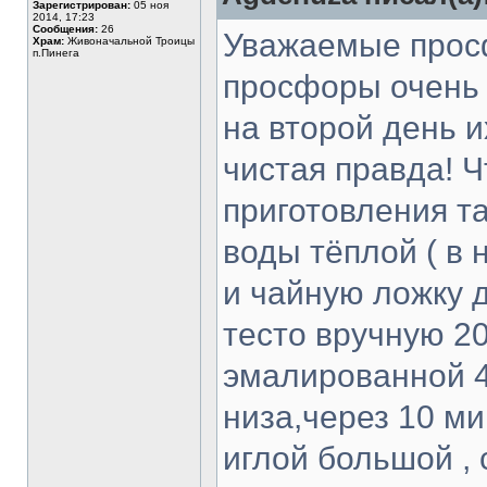
Зарегистрирован:
05 ноя
2014, 17:23
Сообщения:
26
Уважаемые прос
Храм:
Живоначальной Троицы
п.Пинега
просфоры очень 
на второй день и
чистая правда! 
приготовления та
воды тёплой ( в
и чайную ложку 
тесто вручную 20
эмалированной 4
низа,через 10 м
иглой большой ,