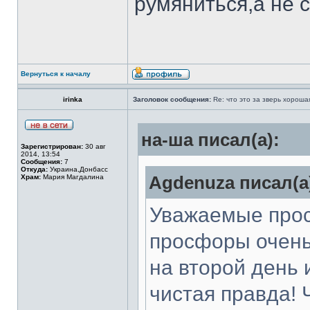
румяниться,а не с
Вернуться к началу
irinka
Заголовок сообщения:
Re: что это за зверь хорош
на-ша писал(а):
Зарегистрирован:
30 авг
2014, 13:54
Сообщения:
7
Откуда:
Украина,Донбасс
Храм:
Мария Магдалина
Agdenuza писал(а
Уважаемые про
просфоры очень
на второй день 
чистая правда! 