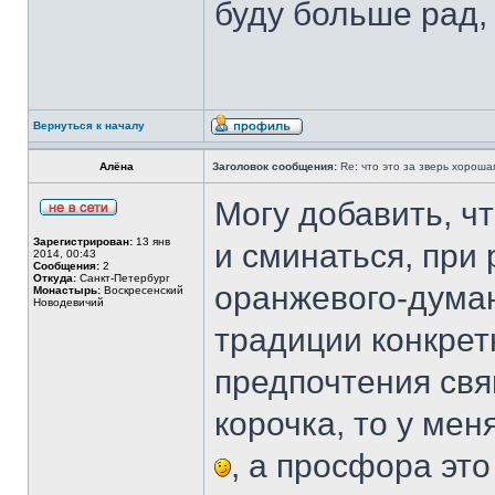
буду больше рад,
Вернуться к началу
Алёна
Заголовок сообщения:
Re: что это за зверь хорош
Могу добавить, ч
Зарегистрирован:
13 янв
и сминаться, при 
2014, 00:43
Сообщения:
2
Откуда:
Санкт-Петербург
оранжевого-думаю
Монастырь:
Воскресенский
Новодевичий
традиции конкрет
предпочтения свя
корочка, то у мен
, а просфора это