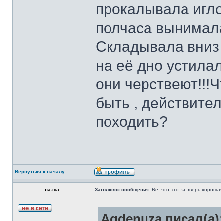
прокалывала игло
полчаса вынимала
Складывала вниз 
на её дно устила
они черствеют!!!
быть , действител
походить?
Вернуться к началу
на-ша
Заголовок сообщения:
Re: что это за зверь хорош
Agdenuza писал(а)