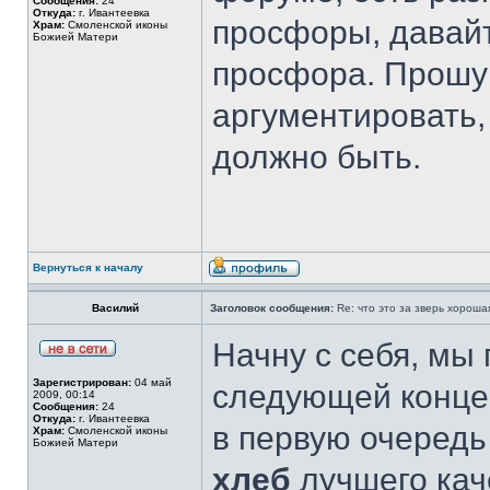
Сообщения:
24
Откуда:
г. Ивантеевка
просфоры, давай
Храм:
Смоленской иконы
Божией Матери
просфора. Прошу
аргументировать, 
должно быть.
Вернуться к началу
Василий
Заголовок сообщения:
Re: что это за зверь хорош
Начну с себя, мы
Зарегистрирован:
04 май
следующей конце
2009, 00:14
Сообщения:
24
Откуда:
г. Ивантеевка
в первую очередь
Храм:
Смоленской иконы
Божией Матери
хлеб
лучшего кач