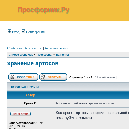
Просфорник.Ру
Вход
Регистрация
Сообщения без ответов
|
Активные темы
Список форумов
»
Просфоры
»
Выпечка
хранение артосов
Страница
1
из
1
[ 1 сообщение ]
Версия для печати
Автор
Ирина К.
Заголовок сообщения:
хранение артосов
Как хранят артосы во время пасхальной 
пожалуйста, опытом.
Зарегистрирован:
21 сен
2016, 22:16