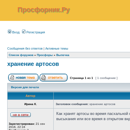
Просфорник.Ру
Вход
Регистрация
Сообщения без ответов
|
Активные темы
Список форумов
»
Просфоры
»
Выпечка
хранение артосов
Страница
1
из
1
[ 1 сообщение ]
Версия для печати
Автор
Ирина К.
Заголовок сообщения:
хранение артосов
Как хранят артосы во время пасхальной 
высыхания или все время в открытом ви
Зарегистрирован:
21 сен
2016, 22:16