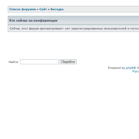
Список форумов
»
Сайт
»
Беседка
Кто сейчас на конференции
Сейчас этот форум просматривают: нет зарегистрированных пользователей и гости:
Найти:
Powered by
phpBB
©
Рус