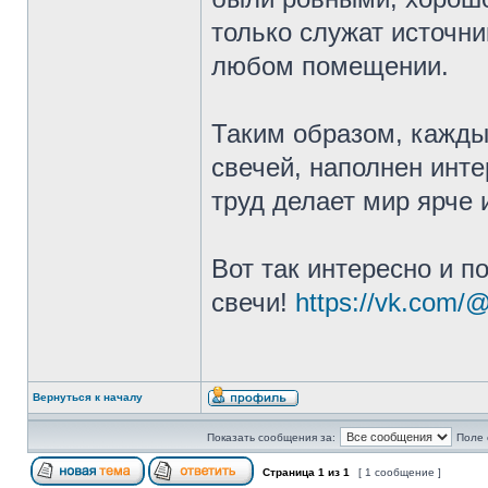
только служат источни
любом помещении.
Таким образом, кажды
свечей, наполнен инт
труд делает мир ярче 
Вот так интересно и по
свечи!
https://vk.com/@
Вернуться к началу
Показать сообщения за:
Поле 
Страница
1
из
1
[ 1 сообщение ]