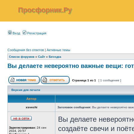
Просфорник.Ру
Вход
Регистрация
Сообщения без ответов
|
Активные темы
Список форумов
»
Сайт
»
Беседка
Вы делаете невероятно важные вещи: го
Страница
1
из
1
[ 1 сообщение ]
Версия для печати
Автор
xsvechi
Заголовок сообщения:
Вы делаете невероятно важн
Вы делаете невероятн
создаёте свечи и поёт
Зарегистрирован:
24 сен
2024, 20:57