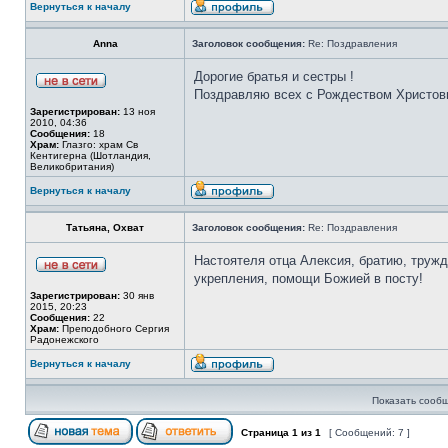
Вернуться к началу
Anna
Заголовок сообщения:
Re: Поздравления
Дорогие братья и сестры !
Поздравляю всех с Рождеством Христов
Зарегистрирован:
13 ноя
2010, 04:36
Сообщения:
18
Храм:
Глазго: храм Cв
Кентигерна (Шотландия,
Великобритания)
Вернуться к началу
Татьяна, Охват
Заголовок сообщения:
Re: Поздравления
Настоятеля отца Алексия, братию, труж
укрепления, помощи Божией в посту!
Зарегистрирован:
30 янв
2015, 20:23
Сообщения:
22
Храм:
Преподобного Сергия
Радонежского
Вернуться к началу
Показать сообщ
Страница
1
из
1
[ Сообщений: 7 ]