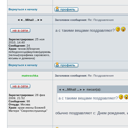
Вернуться к началу
◄◄...Mihail ...►►
Заголовок сообщения:
Re: Поздравления
а с такими вещами поздравляют?
Зарегистрирован:
25 ноя
2010, 14:40
Сообщения:
24
Храм:
чехов-3(Георгия
победоносца)ваулово(церковь
)челны(серафима саровского,
косьмы и домиана)
Вернуться к началу
matreschka
Заголовок сообщения:
Re: Поздравления
◄◄...Mihail ...►► писал(а):
Зарегистрирован:
26 фев
а с такими вещами поздравляют?
2009, 21:52
Сообщения:
98
Откуда:
Москва
Храм:
храм иконы Божией
Матери "Скоропослушница"
обычно поздравляют с: Днем рождения, 