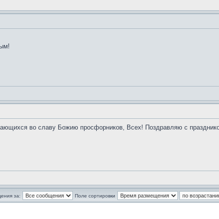
ым!
дающихся во славу Божию просфорников, Всех! Поздравляю с праздником
ения за:
Поле сортировки