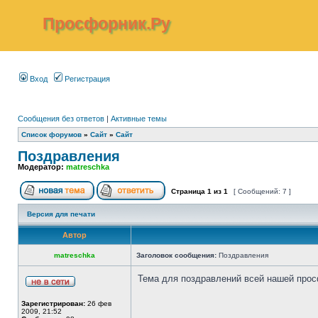
Просфорник.Ру
Вход
Регистрация
Сообщения без ответов
|
Активные темы
Список форумов
»
Сайт
»
Сайт
Поздравления
Модератор:
matreschka
Страница
1
из
1
[ Сообщений: 7 ]
Версия для печати
Автор
matreschka
Заголовок сообщения:
Поздравления
Тема для поздравлений всей нашей прос
Зарегистрирован:
26 фев
2009, 21:52