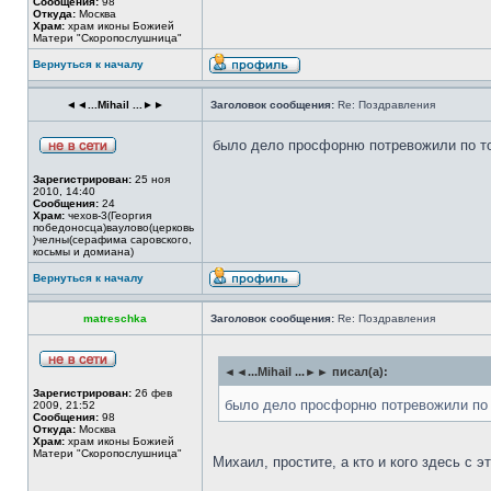
Сообщения:
98
Откуда:
Москва
Храм:
храм иконы Божией
Матери "Скоропослушница"
Вернуться к началу
◄◄...Mihail ...►►
Заголовок сообщения:
Re: Поздравления
было дело просфорню потревожили по то
Зарегистрирован:
25 ноя
2010, 14:40
Сообщения:
24
Храм:
чехов-3(Георгия
победоносца)ваулово(церковь
)челны(серафима саровского,
косьмы и домиана)
Вернуться к началу
matreschka
Заголовок сообщения:
Re: Поздравления
◄◄...Mihail ...►► писал(а):
Зарегистрирован:
26 фев
было дело просфорню потревожили по 
2009, 21:52
Сообщения:
98
Откуда:
Москва
Храм:
храм иконы Божией
Матери "Скоропослушница"
Михаил, простите, а кто и кого здесь с 