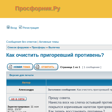
Просфорник.Ру
Вход
Регистрация
Сообщения без ответов
|
Активные темы
Список форумов
»
Просфоры
»
Выпечка
Как очистить пригоревший противень?
Страница
1
из
1
[ 1 сообщение ]
Версия для печати
Автор
Александра
Заголовок сообщения:
Как очистить пригоревший п
Прошу совета.
Нанесла воск на слегка остывший против
покрылся коричневым налетом пригоревш
Зарегистрирован:
11 ноя
2011, 23:57
Как теперь восстановить противень?